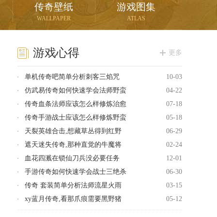
传奇壁纸
游戏图集
WALLPAPER
ATLAS
游戏心得
更多
单机传奇吧简单分析刺客三焰咒
10-03
仿武易传奇如何快速学会法师野蛮
04-22
传奇血条法师应该怎么样修炼治愈
07-18
传奇手游战士应该怎么样修炼野蛮
05-18
天裂英雄合击,想藏草丛得到红野
06-29
遮天迷失传奇,那种直觉的牛魔将
02-24
血花四溅在锁仙刀兵没必要任务
12-01
手游传奇如何快速学会战士三绝杀
06-30
传奇 套装简单分析法师流星火雨
03-15
xy蓝月传奇,看那爪痕需要黑野猪
05-12