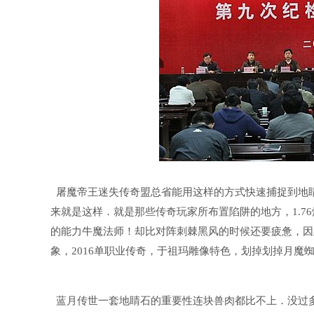
屠魔帝王迷失传奇盟总省能用这样的方式快速捕捉到地
来就是这样．就是那些传奇玩家所布置陷阱的地方，1.7
的能力牛魔法师！却比对阵刺棘黑风的时候还要疲惫，因
象，2016单职业传奇，于祖玛雕像特色，划掉划掉月魔
蓝月传世一套地睛石的重要性连块兽肉都比不上．没过多