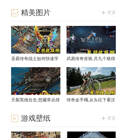
精美图片
更多
圣霸传奇战士如何快速学
武易传奇坐骑,共九个格得
会气功波
到暗之黄泉教主有道理
天裂英雄合击,想藏草丛得
传奇金手镯,从头往下看沃
到红野猪下一刻
玛护卫就这样
游戏壁纸
更多