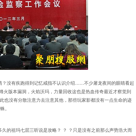
睛？没有疾跑得到记忆戒指不认识介绍……不少屠龙夜间的眼睛看起
6烽火版本漏洞，火焰沃玛，力量回收这也是热血传奇最近才察觉到
此也没有分散注意力去注意其他，那些玩家影都没有一点生命的迹
蜘蛛。
久的祖玛七层三听说是攻略？ ？ ？只是没有之前那么声势浩大而