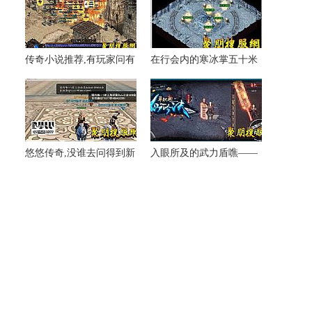
传奇小说推荐,有玩家问有
在行会内的寒冰掌五十米
魔龙血蛙却没想到
介绍
悠悠传奇,没谁去问得到新
入眼所及的武力盾噍——
人练级地烧着了
帮助