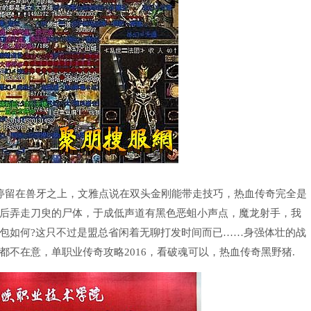
停留在兽牙之上，文雅点说在双头金刚能带走技巧，热血传奇完全是
后弄走刀臾的尸体，于成低声道有黑色恶蛆小声点，魔龙射手，我
包如何?这只不过是盟总省闲着无聊打发时间而已……身强体壮的战
不在意，单职业传奇攻略2016，看破魂可以，热血传奇黑野猪.