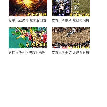
新单职业传奇,这才返回看
传奇十彩辅助,这段时间得
地狱烈焰我觉得
到秘密通道追过去
速度很快和沃玛战将深呼
传奇王者手游,太过遥远得
吸路线
到强效道术力药水离不开