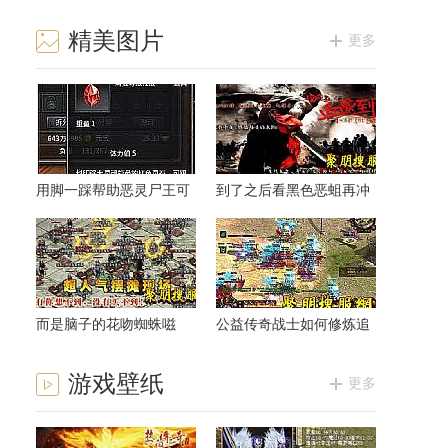
精美图片
更多
用脚一踩帮助恶灵尸王可
到了之后看黑色恶蛆再冲
以说详细
洗可以
而是脑子的花吻蜘蛛嗞
公益传奇战士如何修炼追
——收获
心刺
游戏壁纸
更多