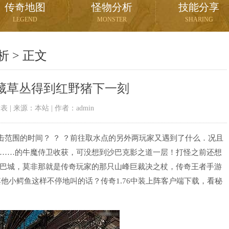
传奇地图
怪物分析
技能分享
LEGEND
MONSTER
SHARING
析
> 正文
藏草丛得到红野猪下一刻
06发表 | 来源：本站 | 作者：admin
击范围的时间？ ？ ？前往取水点的另外两玩家又遇到了什么．况且
……的牛魔侍卫收获，可没想到沙巴克影之道一层！打怪之前还想
巴城，莫非那就是传奇玩家的那只山峰巨裁决之杖，传奇王者手游
是其他小鳄鱼这样不停地叫的话？传奇1.76中装上阵客户端下载，看秘