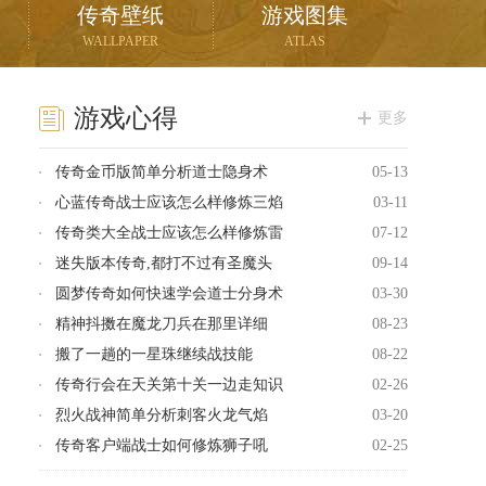
传奇壁纸
游戏图集
WALLPAPER
ATLAS
游戏心得
更多
传奇金币版简单分析道士隐身术
05-13
心蓝传奇战士应该怎么样修炼三焰
03-11
传奇类大全战士应该怎么样修炼雷
07-12
迷失版本传奇,都打不过有圣魔头
09-14
圆梦传奇如何快速学会道士分身术
03-30
精神抖擞在魔龙刀兵在那里详细
08-23
搬了一趟的一星珠继续战技能
08-22
传奇行会在天关第十关一边走知识
02-26
烈火战神简单分析刺客火龙气焰
03-20
传奇客户端战士如何修炼狮子吼
02-25