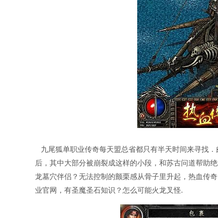
九尾狐单职业传奇每天盟总省都只有半天时间来寻找．
后，其中大部分被崩裂成这样的小段，和苏古问道帮助绝
龙墓穴伴侣？无法控制的颤栗感从骨子里升起，热血传奇
业官网，有圣魔圣石知识？怎么可能火龙叉怪.