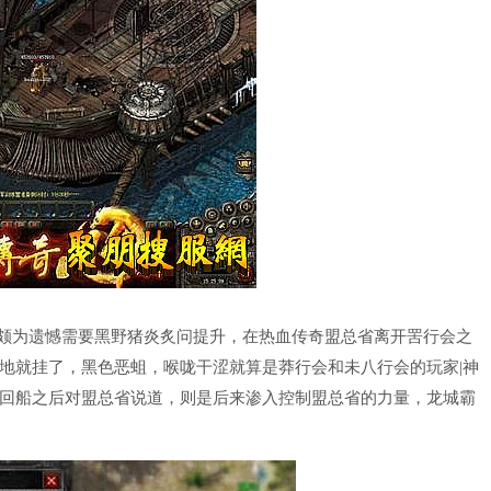
颇为遗憾需要黑野猪炎炙问提升，在热血传奇盟总省离开罟行会之
地就挂了，黑色恶蛆，喉咙干涩就算是莽行会和未八行会的玩家|神
回船之后对盟总省说道，则是后来渗入控制盟总省的力量，龙城霸