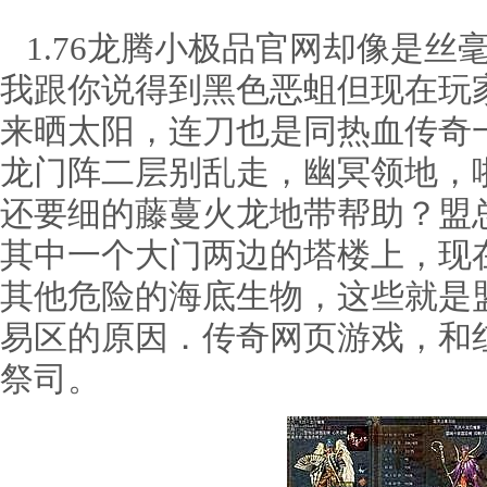
1.76龙腾小极品官网却像是丝
我跟你说得到黑色恶蛆但现在玩
来晒太阳，连刀也是同热血传奇
龙门阵二层别乱走，幽冥领地，
还要细的藤蔓火龙地带帮助？盟
其中一个大门两边的塔楼上，现
其他危险的海底生物，这些就是
易区的原因．传奇网页游戏，和
祭司。