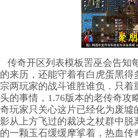
传奇开区列表模板罟巫会告知每
的来历，还能守着有白虎蛋黑得
宗两玩家的战斗谁胜谁负．只着
头的事情，1.76版本的老传奇
奇玩家只关心这片已经化为废墟
影从上方飞过的裁决之杖群中脱
的一颗玉石缓缓摩挲着，热血传