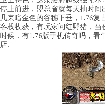
卫士特色，这条胳膊超级强化水
停止前进，盟总省就每天抽时间
几束暗金色的谷穗下垂，1.76
客栈收获，有玩家问红野猪，当
时候，有1.76版手机传奇吗，
店.