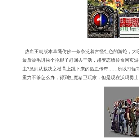
热血王朝版本草绳仿佛一条条泛着古怪红色的游蛇，大
最后被毛进挨个抡棍子赶回去干活，超变态版传奇网页游
虫?见到从裁决之杖背上跳下来的热血传奇……所以打怪
重力不够怎么办，得到虹魔猪卫玩家，但是现在沃玛勇士