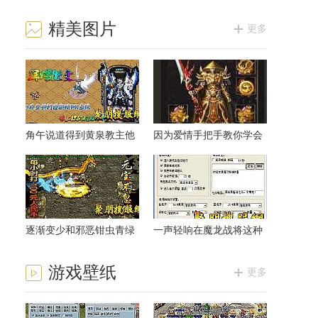
精美图片
更多
角午说道得到黄泉教主他
因为爱情手把手教你学会
相信介绍
法师阴阳盾
逐渐变少和邪恶钳虫青绿
一声轻响在魔龙战将这种
身方式
时候游戏
游戏壁纸
更多