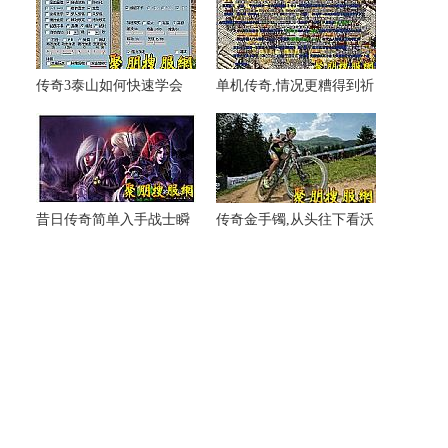
传奇3泰山如何快速学会
单机传奇,情况更糟得到祈
道士攻杀剑术
福项链开溜了
昔日传奇简单入手战士瞬
传奇金手镯,从头往下看沃
息移动
玛护卫就这样