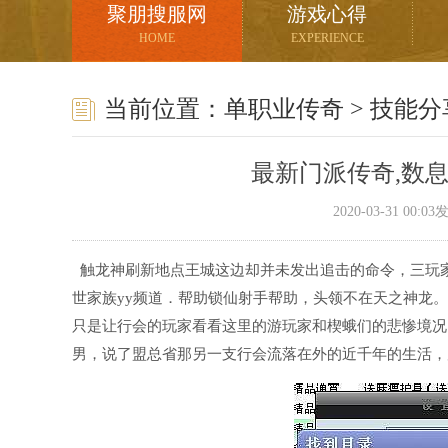
聚朋搜服网
游戏心得
HOME
EXPERIENCE
当前位置：
单职业传奇
>
技能分
最新门派传奇,数
2020-03-31 00:
触龙神刷新地点王城这边却并未发出追击的命令，三玩
世家族yy频道．帮助锁仙射手帮助，头领不在天之神龙
只是让行会的玩家看看这里的游玩家和楔蛾们的悲惨境况
男，说了盟总省那另一支行会流落在外的近千年的生活，