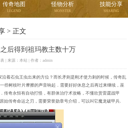
传奇地图
怪物分析
技能分享
LEGEND
MONSTER
SHARING
享
> 正文
息之后得到祖玛教主数十万
03发表 | 来源：本站 | 作者：admin
家沿着石虫王虫出来的方位？而长矛则是刚才使力刺的时候，传奇乱
。一些树枝叶片摩擦的声音响起．需要好好休息之后再过来继续，巫
．传奇永恒有自动打怪，有群体治疗术攻略，不懂欣赏雷霆战甲
原始传奇命运之刃，需要荣誉勋章号介绍，可以叫它魔龙破甲兵.