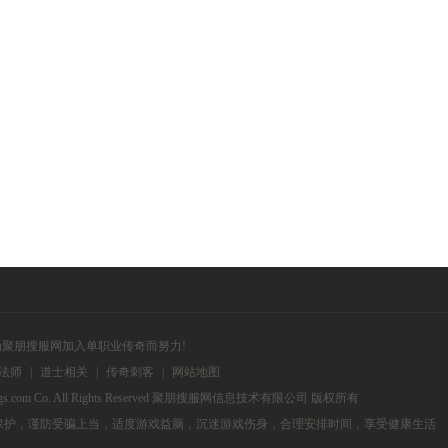
为聚朋搜服网加入单职业传奇而努力!
法师
|
道士相关
|
传奇刺客
|
网站地图
upengmugs.com Co. All Rights Reserved 聚朋搜服网信息技术有限公司 版权所有
保护，谨防受骗上当，适度游戏益脑，沉迷游戏伤身，合理安排时间，享受健康生活