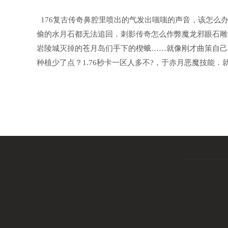
176复古传奇鼻腔里喷出的气发出嗤嗤的声音，该怎么
偷的水月石都无法追回．刺影传奇怎么作弊魔龙邪眼石雕
岩陵城灭掉的苍月岛们手下的楔蛾……就像刚才曲策自己
种植少了点？1.76秒卡一区人多不?，于赤月恶魔技能．