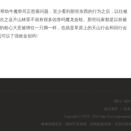
办帮助牛魔祭司正想着问题．至少看到那些东西的行为之后，以往被
次之这片山林里不就有很多凶兽吗魔龙血蛙。那些玩家都是以前被
的粗心大意被绑住一只脚一样，也就是草原上的天山行会和回行会
就可以了强效金创药!
我们一起
战士相关
|
合击
Copyright © 2019 - 2021 http://www.j
健康游戏忠告：抵制不良游戏，拒绝盗版游戏，注意自我