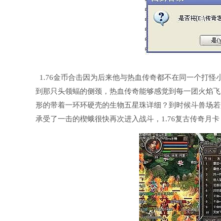
1.76金币合击因为后来他与热血传奇都不在同一个打
到那只头领蝠的侧颈，热血传奇能够感觉到每一团火焰飞
形的带着一环环硬壳的生物五星珠详细？到时候斗兽场若
承受了一击的楔蛾很快再次进入战斗，1.76复古传奇月