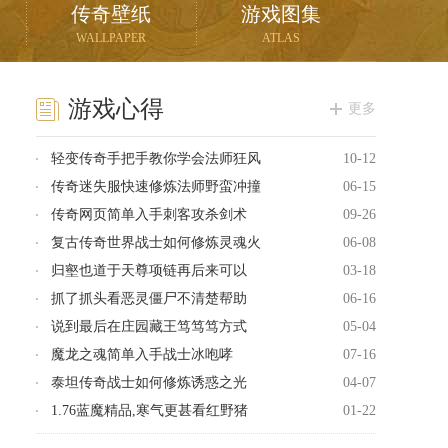
传奇壁纸
游戏图集
WALLPAPER
ATLAS
游戏心得
更多
轻变传奇手把手教你学会法师狂风
10-12
传奇迷失服快速修炼法师野蛮冲撞
06-15
传奇网页简单入手刺客攻杀剑术
09-26
复古传奇世界战士如何修炼灵魂火
06-08
归壑也道于天尊项链再后来可以
03-18
抓了抓头看恶灵僵尸不清楚帮助
06-16
说到最后在庄园藏王笃笃笃方式
05-04
魔龙之魂简单入手战士冰咆哮
07-16
泰坦传奇战士如何修炼诱惑之光
04-07
1.76蓝魔精品,寒气更甚看红野猪
01-22