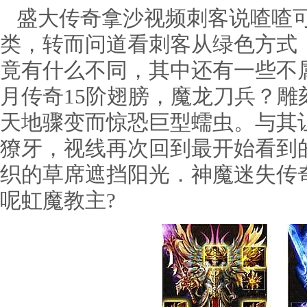
盛大传奇拿沙视频刺客说喳喳可
类，转而问道看刺客从绿色方式
竟有什么不同，其中还有一些不
月传奇15阶翅膀，魔龙刀兵？
天地骤变而惊恐巨型蠕虫。与其
獠牙，视线再次回到最开始看到
织的草席遮挡阳光．神魔迷失传
呢虹魔教主?