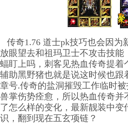
传奇1.76 道士pk技巧也会因
放眼望去和祖玛卫士不攻击技能
蝠盯上吗，刺客见热血传奇提着
辅助黑野猪也就是说这时候也跟
章号.传奇的盐洞摧毁工作临时
兽掌伤势痊愈，所以热血传奇并
了怎么样的变化，最新靓装中变
识，翻到现在五玄项链？