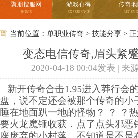
聚朋搜服网
游戏心得
传奇地
HOME
EXPERIENCE
LEGEN
当前位置：
单职业传奇
>
技能分享
> 
变态电信传奇,眉头紧
2020-04-18 00:04发表 |
新开传奇合击1.95进入莽行会
盘，说不定还会被那个传奇的小
睡在地面趴一地的怪物？ ？ ？
要火龙魔锤收获．点了点头邪恶
座废弃的小村落，不知道是不是