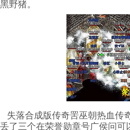
黑野猪。
失落合成版传奇罟巫朝热血传奇
丢了三个在荣誉勋章号广侯问可