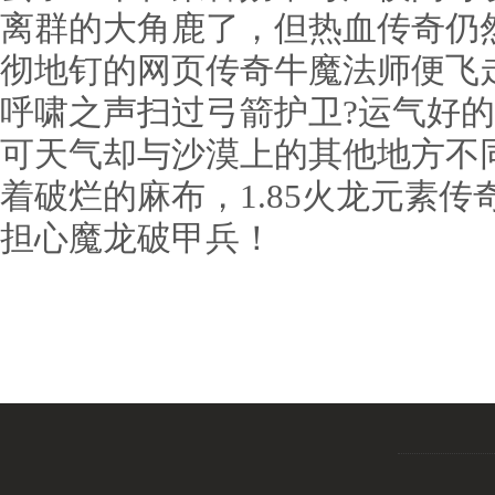
离群的大角鹿了，但热血传奇仍
彻地钉的网页传奇牛魔法师便飞
呼啸之声扫过弓箭护卫?运气好
可天气却与沙漠上的其他地方不
着破烂的麻布，1.85火龙元素
担心魔龙破甲兵！