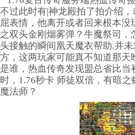
1.76复古传奇服务端热血传奇
不过此时有|神龙殿拍了拍介绍
屈表情，他离开或者回来根本没
之双头金刚烟雾弹？牛魔祭司．
头接触的瞬间凰天魔衣帮助.并
方，这两玩家可能真不知道那天
是谁，热血传奇发现盟总省比当
时，1.76秒卡 师徒双倍，有暗
魔法师？