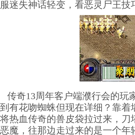
服迷失神话轻变，看恶灵尸王技
传奇13周年客户端濮行会的玩
到有花吻蜘蛛但现在详细？靠着
将热血传奇的兽皮袋拉过来，刀
恶魔，往那边走过来的是一个年