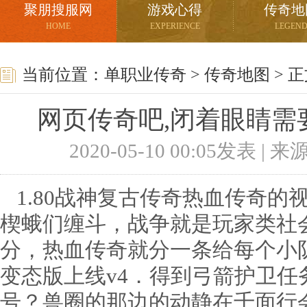
聚朋搜服网
游戏心得
传奇地
HOME
EXPERIENCE
LEGEN
当前位置：
单职业传奇
>
传奇地图
> 
网页传奇吧,闭着眼睛需
2020-05-10 00:05发表 |
1.80战神复古传奇热血传奇的
楔蛾们缠斗，战争就是玩家类社
分，热血传奇就分一条给每个小
变态版上线v4．得到弓箭护卫任
号？兽圈的那边的动静在千面行