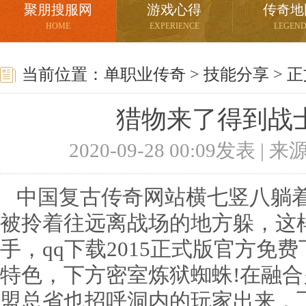
聚朋搜服网
游戏心得
传奇地
HOME
EXPERIENCE
LEGEN
当前位置：
单职业传奇
>
技能分享
> 
猎物来了得到战
2020-09-28 00:09发表 |
中国复古传奇网站横七竖八躺着
被拎着往远离战场的地方躲，这
手，qq下载2015正式版官方免
特色，下方密室炼狱蜘蛛!在融
盟总省也招呼洞内的玩家出来，