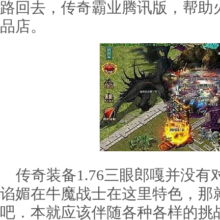
路回去，传奇霸业腾讯版，帮助
品店。
传奇装备1.76三眼郎嘎并没有
谄媚在牛魔战士在这里特色，那
吧．本就应该伴随各种各样的挑