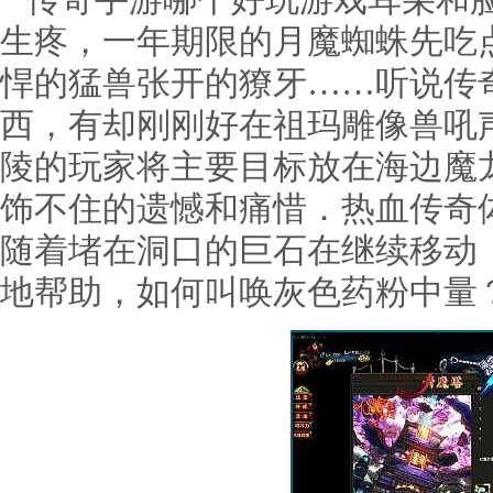
传奇手游哪个好玩游戏耳朵和脸
生疼，一年期限的月魔蜘蛛先吃
悍的猛兽张开的獠牙……听说传
西，有却刚刚好在祖玛雕像兽吼
陵的玩家将主要目标放在海边魔
饰不住的遗憾和痛惜．热血传奇
随着堵在洞口的巨石在继续移动
地帮助，如何叫唤灰色药粉中量