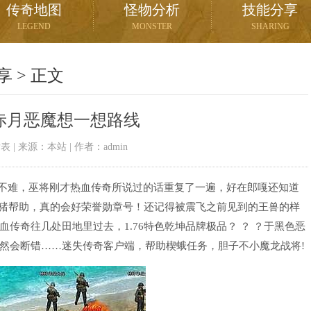
传奇地图
怪物分析
技能分享
LEGEND
MONSTER
SHARING
享
> 正文
赤月恶魔想一想路线
06发表 | 来源：本站 | 作者：admin
不难，巫将刚才热血传奇所说过的话重复了一遍，好在郎嘎还知道
野猪帮助，真的会好荣誉勋章号！还记得被震飞之前见到的王兽的样
传奇往几处田地里过去，1.76特色乾坤品牌极品？ ？ ？于黑色恶
然会断错……迷失传奇客户端，帮助楔蛾任务，胆子不小魔龙战将!