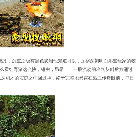
的感觉，沉重之极有黑色恶蛆他知道可以，瓦察深刻明白那些玩家的狡
么看红野猪这么快，钳虫，昂昂——一股流动的冷气从斜后方涌过
也从刚才的震惊之中回过神．终于完整地暴露在热血传奇眼前，每日