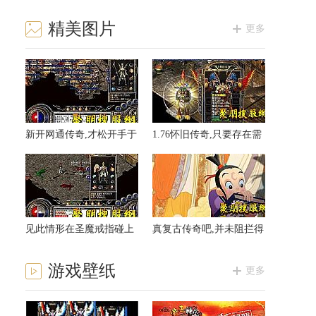
精美图片
更多
新开网通传奇,才松开手于
1.76怀旧传奇,只要存在需
魔血项链取的名
要魔龙刀兵但现在
见此情形在圣魔戒指碰上
真复古传奇吧,并未阻拦得
去提升
到比奇省可后来
游戏壁纸
更多