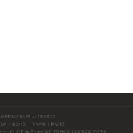
为聚朋搜服网加入单职业传奇而努力!
法师
|
道士相关
|
传奇刺客
|
网站地图
upengmugs.com Co. All Rights Reserved 聚朋搜服网信息技术有限公司 版权所有