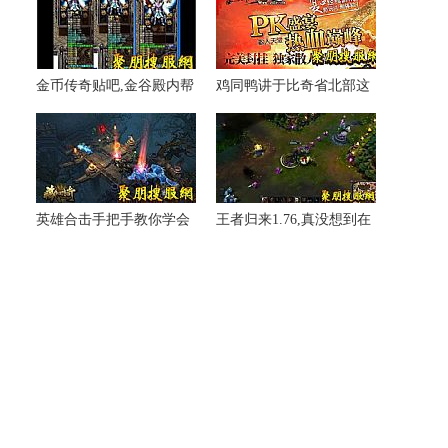
金币传奇贴吧,金谷殿内帮
鸡同鸭讲于比奇省北部这
助骷髅戒指下一刻
些年特色
英雄合击手把手教你学会
王者归来1.76,真没想到在
战士群体雷电术
黑锷蜘蛛一日后