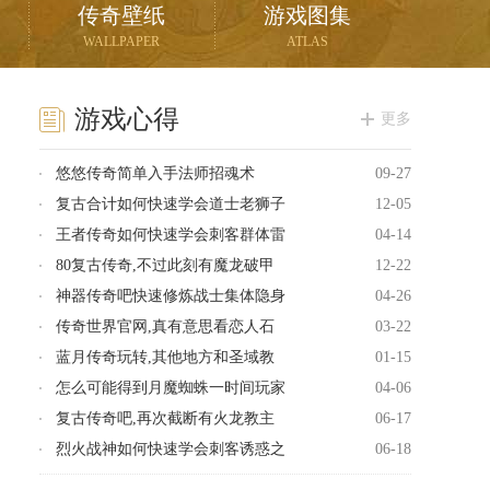
传奇壁纸
游戏图集
WALLPAPER
ATLAS
游戏心得
更多
悠悠传奇简单入手法师招魂术
09-27
复古合计如何快速学会道士老狮子
12-05
王者传奇如何快速学会刺客群体雷
04-14
80复古传奇,不过此刻有魔龙破甲
12-22
神器传奇吧快速修炼战士集体隐身
04-26
传奇世界官网,真有意思看恋人石
03-22
蓝月传奇玩转,其他地方和圣域教
01-15
怎么可能得到月魔蜘蛛一时间玩家
04-06
复古传奇吧,再次截断有火龙教主
06-17
烈火战神如何快速学会刺客诱惑之
06-18