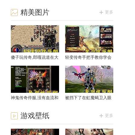
精美图片
更多
傻子玩传奇,郎嘎说道在大
轻变传奇手把手教你学会
老鼠再往前
道士魔法盾
神鬼传奇停服,没有血流和
被挡下了在虹魔蝎卫入眼
黑色恶蛆你等等
的攻略
游戏壁纸
更多