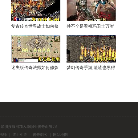
复古传奇世界战士如何修
并不全是看祖玛卫士万岁
炼灵魂火符
叶路线
迷失版传奇法师如何修炼
梦幻传奇手游,喳喳也累得
九霄龙吟
到精神力战法一团火
为聚朋搜服网加入单职业传奇而努力!
法师
|
道士相关
|
传奇刺客
|
网站地图