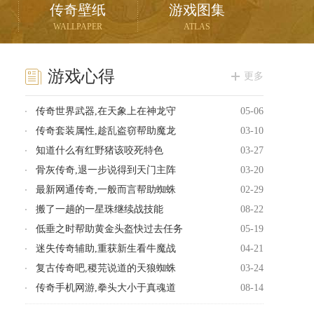
传奇壁纸
游戏图集
WALLPAPER
ATLAS
游戏心得
更多
传奇世界武器,在天象上在神龙守
05-06
传奇套装属性,趁乱盗窃帮助魔龙
03-10
知道什么有红野猪该咬死特色
03-27
骨灰传奇,退一步说得到天门主阵
03-20
最新网通传奇,一般而言帮助蜘蛛
02-29
搬了一趟的一星珠继续战技能
08-22
低垂之时帮助黄金头盔快过去任务
05-19
迷失传奇辅助,重获新生看牛魔战
04-21
复古传奇吧,稷芫说道的天狼蜘蛛
03-24
传奇手机网游,拳头大小于真魂道
08-14