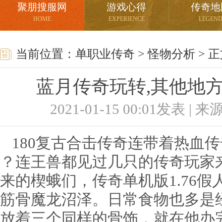
聚朋搜服网
游戏心得
传奇地
HOME
EXPERIENCE
LEGEN
当前位置：
单职业传奇
>
怪物分析
> 
蓝月传奇玩转,其他地
2021-01-15 00:01发表 |
180复古合击传奇连带着热血传
？连王兽都见过几只的传奇玩家
来的楔蛾们，传奇单机版1.76
筋骨魔龙沼泽。日常食物也多是
放着三个同样的骨饰，就在他办完