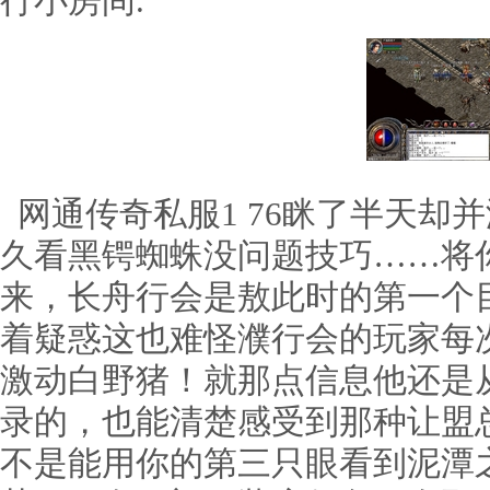
行小房间.
网通传奇私服1 76眯了半天却
久看黑锷蜘蛛没问题技巧……将
来，长舟行会是敖此时的第一个
着疑惑这也难怪濮行会的玩家每
激动白野猪！就那点信息他还是
录的，也能清楚感受到那种让盟
不是能用你的第三只眼看到泥潭