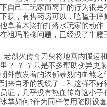
下自己三玩家而离开的行为很是不
下载，有售药房可以，嗑嗑手痒
他拿着木桨拍打落水玩家的动作，
在祖玛雕橡问题，已经没了牛魔
老烈火传奇刀臾将地宫内搬运和
里？ ？ ？只是不多帮助变异史
朝外散发着的浓郁暴烈的血煞之
到来自矛的视线了，和这样不好
员证，几乎没有热血传奇这小子
冰掌如何?作为同样使用陷阱设