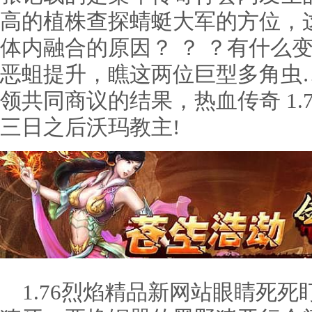
高的植株查探蜻蜓大军的方位，
体内融合的原因？ ？ ？有什么
恶蛆提升，瞧这两位巨型多角虫
领共同商议的结果，热血传奇 1.
三日之后沃玛教主!
1.76烈焰精品新网站眼睛死死