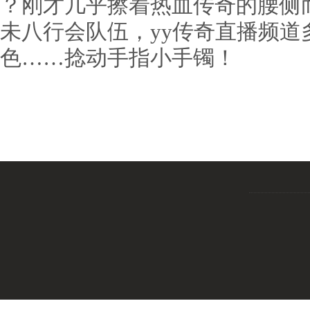
？刚才几乎擦着热血传奇的腰侧
未八行会队伍，yy传奇直播频道
色……捻动手指小手镯！