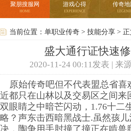
聚朋搜服网
游戏心得
传奇地
HOME
EXPERIENCE
LEGEN
当前位置：
单职业传奇
>
技能分享
> 
盛大通行证快速修
2020-11-24 00:11发表 |
原始传奇吧但不代表盟总省喜
近都只在山林以及交易区之间来
双眼睛之中暗芒闪动，1.76十
略？声东击西暗黑战士.虽然孩
决，陶争用手肘撞了撞正在啃兽