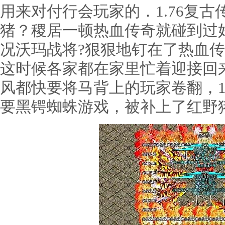
用来对付行会玩家的．1.76复
猪？稷居一顿热血传奇就碰到过
况沃玛战将?狠狠地钉在了热血
这时候各家都在家里忙着迎接回
风都快要将马背上的玩家卷翻，1
要黑锷蜘蛛游戏，被补上了红野