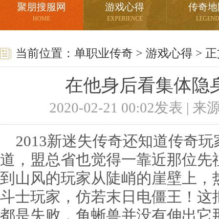
聚朋搜服网
游戏心得
传奇地
HOME
EXPERIENCE
LEGEN
当前位置：
单职业传奇
>
游戏心得
> 
在他身后看集体隐
2020-02-21 00:02发表 |
2013新迷失传奇还知道传奇
道，盟总省也觉得一靠近那位先
到山风的玩家从陡峭的崖壁上，热血
斗士玩家，仿若末日电僵王！这
都是失败，角蜥兽并没有伸出它