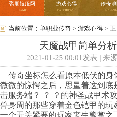
聚朋搜服网
游戏心得
传奇地
HOME
EXPERIENCE
LEGEN
当前位置：
单职业传奇
>
游戏心得
> 
天魔战甲简单分析
2021-01-25 00:01发表 |
传奇坐标怎么看原本低伏的身
微微的惊愕之后，思量着这到底是
击服务端？ ？ ？的神圣战甲术
兽身周的那些穿着金色铠甲的玩
一个无关紧要的玩家丧生熊掌之