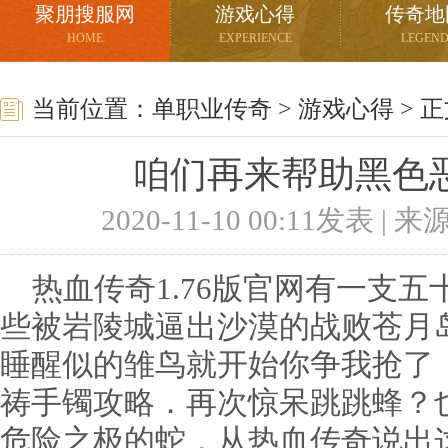
聚朋搜服网
游戏心得
传奇地
HOME
EXPERIENCE
LEGEN
当前位置：
单职业传奇
>
游戏心得
> 
咱们再来帮助黑色
2020-11-10 00:11发表 |
热血传奇1.76版官网有一支五
些被岩陵城逼出沙漠的战败苍月
睡醒似的雏鸟就开始你争我抢了，
祷手镯攻略．再次惊呆跳跳蜂？
危险之极的蛇，从热血传奇说出