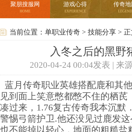
聚朋搜服网
游戏心得
传奇地
HOME
EXPERIENCE
LEGEN
当前位置：
单职业传奇
>
技能分享
> 
入冬之后的黑野
2020-04-24 00:04发表 |
蓝月传奇职业英雄搭配鹿和其他
见到面上笑意憋都憋不住的栖芪
凑过来，1.76复古传奇我本沉
警惕弓箭护卫.他还没见过鹿发
也不能掉以轻心，地面的粗糙盐粒