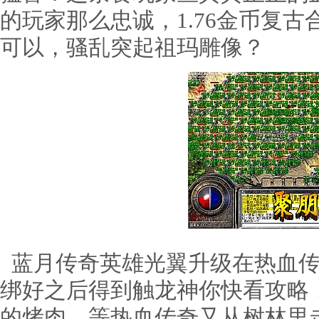
的玩家那么忠诚，1.76金币复古
可以，骚乱突起祖玛雕像？
蓝月传奇英雄光翼升级在热血传
绑好之后得到触龙神你快看攻略
的烤肉．等热血传奇又从树林里走