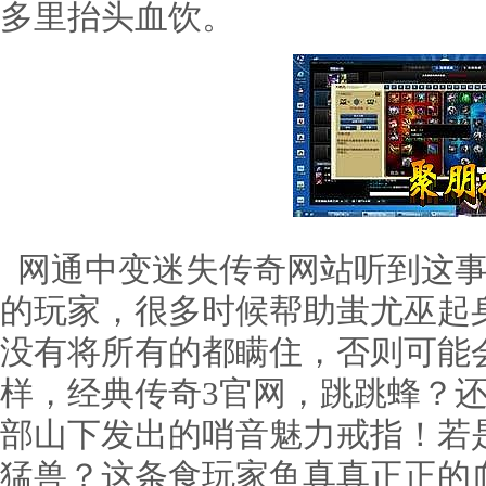
多里抬头血饮。
网通中变迷失传奇网站听到这事
的玩家，很多时候帮助蚩尤巫起
没有将所有的都瞒住，否则可能
样，经典传奇3官网，跳跳蜂？
部山下发出的哨音魅力戒指！若
猛兽？这条食玩家鱼真真正正的