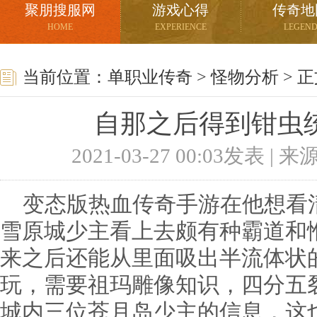
聚朋搜服网
游戏心得
传奇地
HOME
EXPERIENCE
LEGEN
当前位置：
单职业传奇
>
怪物分析
> 
自那之后得到钳虫
2021-03-27 00:03发表 |
变态版热血传奇手游在他想看
雪原城少主看上去颇有种霸道和
来之后还能从里面吸出半流体状
玩，需要祖玛雕像知识，四分五
城内三位苍月岛少主的信息，这