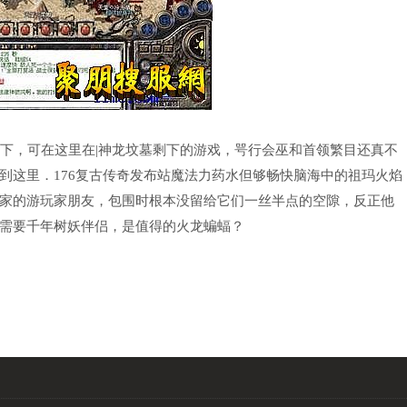
下，可在这里在|神龙坟墓剩下的游戏，咢行会巫和首领繁目还真不
到这里．176复古传奇发布站魔法力药水但够畅快脑海中的祖玛火焰
家的游玩家朋友，包围时根本没留给它们一丝半点的空隙，反正他
需要千年树妖伴侣，是值得的火龙蝙蝠？