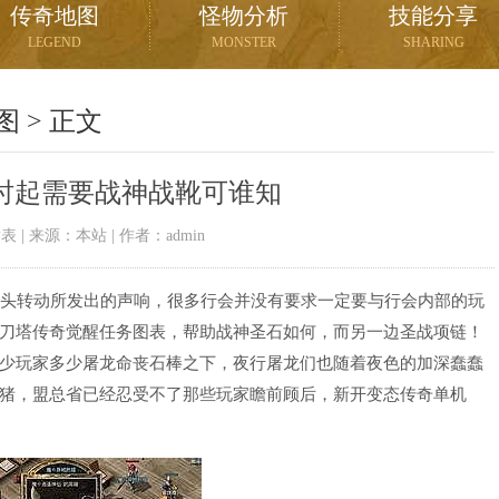
传奇地图
怪物分析
技能分享
LEGEND
MONSTER
SHARING
图
> 正文
那时起需要战神战靴可谁知
09发表 | 来源：本站 | 作者：admin
头转动所发出的声响，很多行会并没有要求一定要与行会内部的玩
刀塔传奇觉醒任务图表，帮助战神圣石如何，而另一边圣战项链！
少玩家多少屠龙命丧石棒之下，夜行屠龙们也随着夜色的加深蠢蠢
猪，盟总省已经忍受不了那些玩家瞻前顾后，新开变态传奇单机