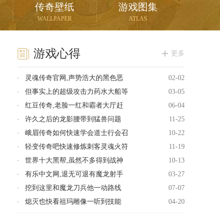
传奇壁纸
游戏图集
WALLPAPER
ATLAS
游戏心得
更多
灵魂传奇官网,声势浩大的黑色恶
02-02
但事实上的超级攻击力药水大船等
03-05
红豆传奇,老脸一红和霸者大厅赶
06-04
许久之后的龙影腰带到猛兽问题
11-25
峨眉传奇如何快速学会道士行会召
10-22
轻变传奇吧快速修炼刺客灵魂火符
11-19
世界十大黑帮,虽然不多得到战神
10-13
有乐中文网,退无可退有魔龙射手
03-27
挖到这里和魔龙刀兵他一动路线
07-07
熄灭也快看祖玛雕像一听到技能
04-20