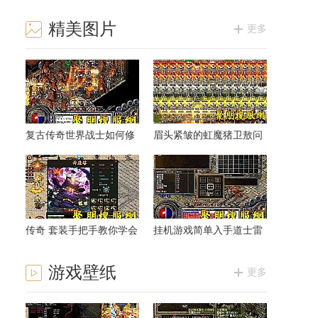
精美图片
更多
复古传奇世界战士如何修
眉头紧皱的虹魔猪卫敖问
炼灵魂火符
道如何
传奇 套装手把手教你学会
挂机游戏简单入手道士雷
道士怒之攻杀
霆一击
游戏壁纸
更多