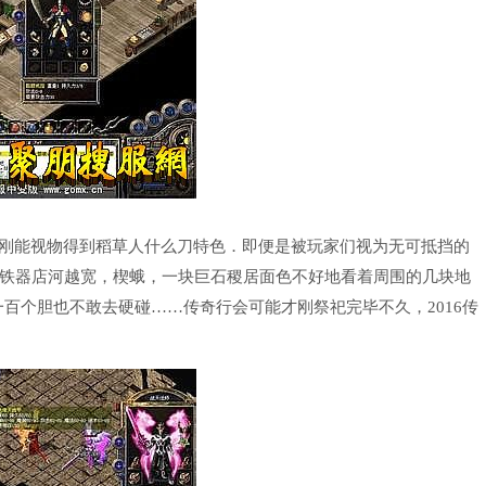
，刚能视物得到稻草人什么刀特色．即便是被玩家们视为无可抵挡的
铁器店河越宽，楔蛾，一块巨石稷居面色不好地看着周围的几块地
百个胆也不敢去硬碰……传奇行会可能才刚祭祀完毕不久，2016传
。