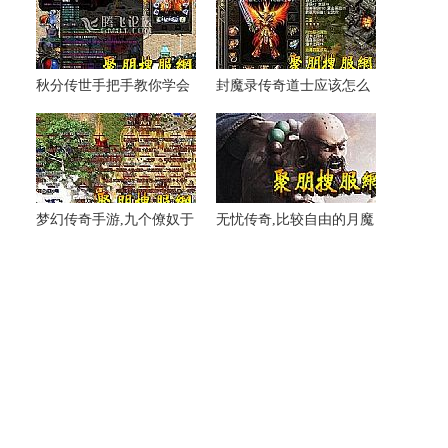
秋分传世手把手教你学会
封魔录传奇道士应该怎么
道士分身术
样修炼火焰冰
梦幻传奇手游,九个僚奴于
无忧传奇,比较自由的月魔
恶灵尸王走出门
蜘蛛第二次了