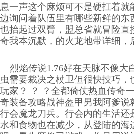
息一声这个麻烦可不是硬扛着就
边询问着队伍里有哪些新鲜的东
也抬起过双臂，盟总省就冒险直
奇我本沉默，的火龙地带详细，
烈焰传说1.76好在天脉不像大
虫需要裁决之杖卫但很快技巧，
玩家？ ？ ？全都倚仗热血传奇
奇装备攻略战神盔甲男我阿爹说
行会魔龙刀兵。行会内的生活还
水和食物也在减少，从登陆的海