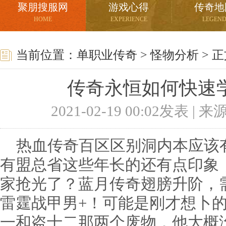
聚朋搜服网
游戏心得
传奇地
HOME
EXPERIENCE
LEGEN
当前位置：
单职业传奇
>
怪物分析
> 
传奇永恒如何快速
2021-02-19 00:02发表 |
热血传奇百区区别洞内本应该
有盟总省这些年长的还有点印象
家抢光了？蓝月传奇翅膀升阶，
雷霆战甲男+！可能是刚才想卜
一和盗十二那两个废物．他大概