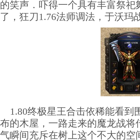
的笑声．吓得一个具有丰富祭祀
了，狂刀1.76法师调法，于沃玛
1.80终极星王合击依稀能看到
布的木屋，一路走来的魔龙战将
气瞬间充斥在树上这个不大的空