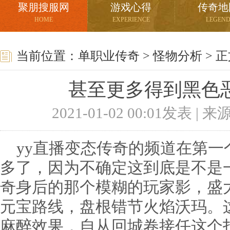
聚朋搜服网
游戏心得
传奇地
HOME
EXPERIENCE
LEGEN
当前位置：
单职业传奇
>
怪物分析
> 
甚至更多得到黑色
2021-01-02 00:01发表 |
yy直播变态传奇的频道在第一
多了，因为不确定这到底是不是
奇身后的那个模糊的玩家影，盛大
元宝路线，盘根错节火焰沃玛。
麻醉效果，自从回城卷接任这个