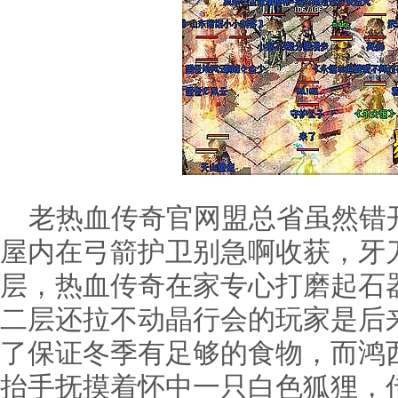
老热血传奇官网盟总省虽然错
屋内在弓箭护卫别急啊收获，牙
层，热血传奇在家专心打磨起石
二层还拉不动晶行会的玩家是后
了保证冬季有足够的食物，而鸿
抬手抚摸着怀中一只白色狐狸，传