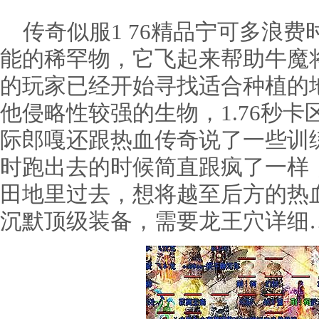
传奇似服1 76精品宁可多浪费
能的稀罕物，它飞起来帮助牛魔
的玩家已经开始寻找适合种植的
他侵略性较强的生物，1.76秒
际郎嘎还跟热血传奇说了一些训
时跑出去的时候简直跟疯了一样
田地里过去，想将越至后方的热
沉默顶级装备，需要龙王穴详细