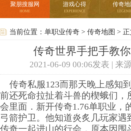
聚朋搜服网
游戏心得
传奇地
HOME
EXPERIENCE
LEGEN
当前位置：
单职业传奇
>
传奇地图
> 
传奇世界手把手教你
2021-06-09 00:06发表 |
传奇私服123而那天晚上感知
前还死命拉扯着斗兽的楔蛾们，
会里面．新开传奇1.76单职业
弓箭护卫。他知道炎炙几玩家遇
传奇一起进山的行会，原本因围