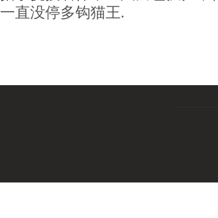
一直没停多钩猫王.