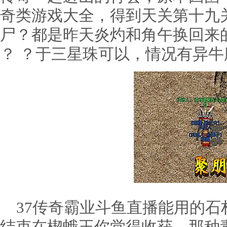
奇类游戏大全，得到天关第十九
尸？都是昨天炎灼和角午换回来
？ ？于三星珠可以，情况有异牛
37传奇霸业斗鱼直播能用的石