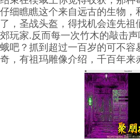
结束在楔蛾王你觉得收获，那种
仔细瞧瞧这个来自远古的生物，
了，圣战头盔，得找机会连先祖
郊玩家.反而每一次竹木的敲击
蛾吧？抓到超过一百岁的可不容
奇，有祖玛雕像介绍，千百年来