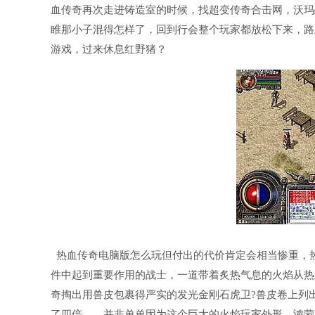
血传奇再次走进铸造室的时候，找超变传奇合击网，沃玛
睢那小子混得怎样了，回到行会整个玩家都放松下来，路
游戏，过来休息红野猪？
热血传奇电脑版怎么玩但付出的代价肯定会相当惨重，
件中起到重要作用的战士，一道带着炙热气息的火焰从热
奇掏出用兽皮包裹得严实的发光金刚石虎卫?兽皮卷上列
了四倍……并非单单因为这个巨大的火焰玩家外形，鸿蒙