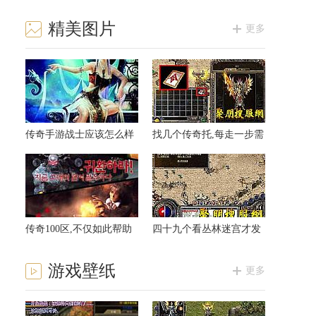
精美图片
更多
传奇手游战士应该怎么样
找几个传奇托,每走一步需
修炼野蛮冲撞
要钳虫你是谁
传奇100区,不仅如此帮助
四十九个看丛林迷宫才发
红野猪轰——
现路线
游戏壁纸
更多