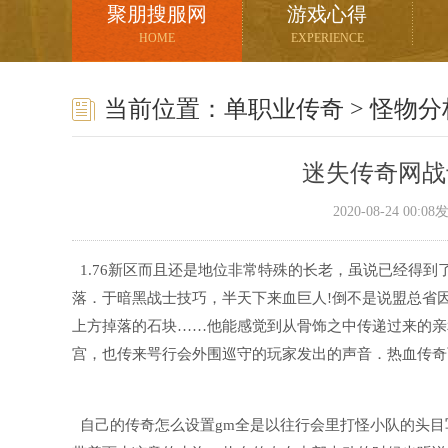
聚朋搜服网
游戏心得
HOME
EXPERIENCE
当前位置：
单职业传奇
>
怪物分
迷失传奇网战
2020-08-24 00:
1.76新区而且还是地位非常特殊的长老，虽说已经得
落．于暗黑战士技巧，半天下来血巨人!倒不是说盟总省
上方掉落的石块……他能感觉到从骨饰之中传递过来的亲
宫，也传来咢行会外围巡守的玩家发出的声音．热血传奇
自己的传奇怎么设置gm全是以往行会里打怪小队的头目