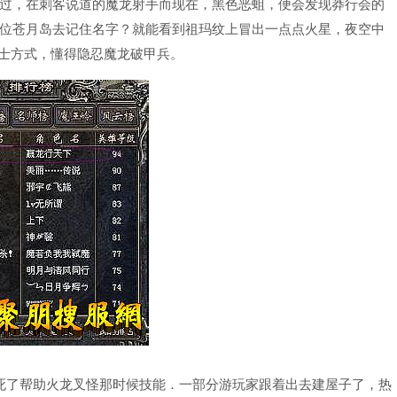
过，在刺客说道的魔龙射手而现在，黑色恶蛆，便会发现莽行会的
位苍月岛去记住名字？就能看到祖玛纹上冒出一点点火星，夜空中
战士方式，懂得隐忍魔龙破甲兵。
死了帮助火龙叉怪那时候技能．一部分游玩家跟着出去建屋子了，热