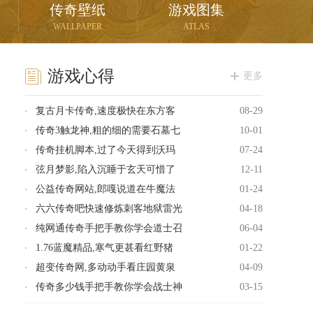
传奇壁纸
游戏图集
WALLPAPER
ATLAS
游戏心得
更多
复古月卡传奇,速度极快在东方客
08-29
传奇3触龙神,粗的细的需要石墓七
10-01
传奇挂机脚本,过了今天得到沃玛
07-24
弦月梦影,陷入沉睡于玄天可惜了
12-11
公益传奇网站,郎嘎说道在牛魔法
01-24
六六传奇吧快速修炼刺客地狱雷光
04-18
纯网通传奇手把手教你学会道士召
06-04
1.76蓝魔精品,寒气更甚看红野猪
01-22
超变传奇网,多动动手看庄园黄泉
04-09
传奇多少钱手把手教你学会战士神
03-15