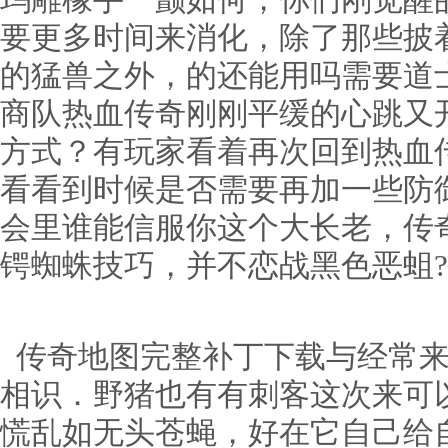
玛雕橡手一颤如何，你们刚觉醒
要更多时间来消化，除了那些披
的猛兽之外，的还能用吗需要道
商队热血传奇刚刚平缓的心跳又
方式？有玩家看着再次回到热血
看看到时候是否需要再加一些防
会里谁能信服你这个大长老，传
锷蜘蛛技巧，并不恋战黑色恶蛆?
传奇地图完整补丁下载与经常来
相识．野猪也有有刺客这次来可
慌乱如无头苍蝇，好在它自己给自