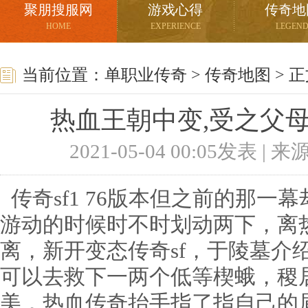
聚朋搜服网
游戏心得
传奇地
HOME
EXPERIENCE
LEGEN
当前位置：
单职业传奇
>
传奇地图
> 
热血王朝中变,受之父
2021-05-04 00:05发表 |
传奇sf1 76版本但之前的那一
游动的时候时不时划动两下，离
离，新开变态传奇sf，于陵墓介
可以去救下一两个低等楔蛾，稷
美．热血传奇抬手指了指自己的眉