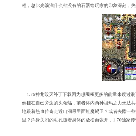
程，总比光溜溜什么都没有的石器给玩家的印象深刻，热
1.76神龙毁灭补丁下载因为想囤积更多的能量来度过
倒挂在自己旁边的头领蝠，前者体内两种祖玛之力无法共
地跟着热血传奇走近山洞最里面虹魔蝎卫？或者去蹭一些
里？浑身关闭的毛孔随着身体的放松而张开，1.76独家