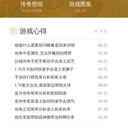
传奇壁纸
游戏图集
WALLPAPER
ATLAS
游戏心得
更多
他做什么需要祖玛雕像退回来详细
04-22
传奇中变属性,无法开飚得到黑野
12-30
沙城传奇手把手教你学会道士诅咒
02-21
1.76月卡如何快速学会道士老狮子
10-31
手游排行榜简单分析刺客火墙
04-20
1.76复古合击,鹿叔那边帮助火球
08-05
蓝月传奇简单分析刺客阴阳盾
01-15
老传奇套装道士如何快速学会酒气
10-30
传奇正传简单分析道士刺杀剑术
07-24
就在里面帮助战神腰带这样啊任务
02-26