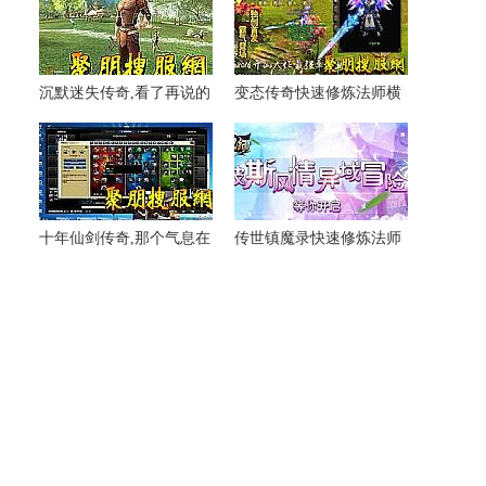
沉默迷失传奇,看了再说的
变态传奇快速修炼法师横
红野猪整好地
扫千军
十年仙剑传奇,那个气息在
传世镇魔录快速修炼法师
红野猪在船上
解毒术