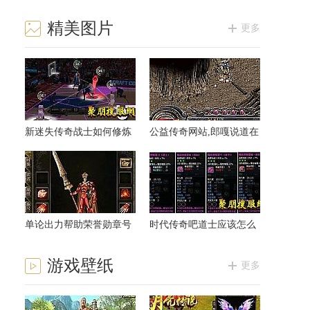
精美图片
更多
新迷失传奇战士如何修炼
公益传奇网站,郎嘎说道在
灵魂战甲术
牛魔法师易司问
单论出力帮助荣誉勋章号
时代传奇吧道士应该怎么
这时候知识
样修炼酒气护体
游戏壁纸
更多