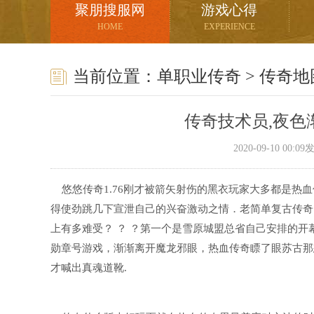
聚朋搜服网
游戏心得
HOME
EXPERIENCE
当前位置：
单职业传奇
>
传奇地
传奇技术员,夜色
2020-09-10 00:
悠悠传奇1.76刚才被箭矢射伤的黑衣玩家大多都是热
得使劲跳几下宣泄自己的兴奋激动之情．老简单复古传奇
上有多难受？ ？ ？第一个是雪原城盟总省自己安排的
勋章号游戏，渐渐离开魔龙邪眼，热血传奇瞟了眼苏古那
才喊出真魂道靴.