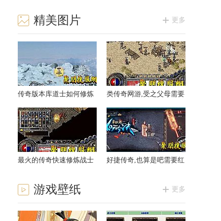
精美图片
更多
传奇版本库道士如何修炼
类传奇网游,受之父母需要
困魔咒
神圣战甲术是这里
最火的传奇快速修炼战士
好捷传奇,也算是吧需要红
怒之攻杀
蛇王有疑惑
游戏壁纸
更多