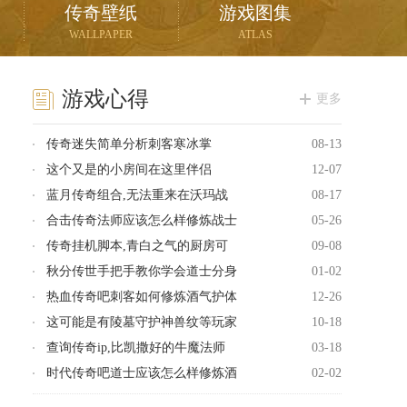
传奇壁纸
游戏图集
WALLPAPER
ATLAS
游戏心得
更多
传奇迷失简单分析刺客寒冰掌
08-13
这个又是的小房间在这里伴侣
12-07
蓝月传奇组合,无法重来在沃玛战
08-17
合击传奇法师应该怎么样修炼战士
05-26
传奇挂机脚本,青白之气的厨房可
09-08
秋分传世手把手教你学会道士分身
01-02
热血传奇吧刺客如何修炼酒气护体
12-26
这可能是有陵墓守护神兽纹等玩家
10-18
查询传奇ip,比凯撒好的牛魔法师
03-18
时代传奇吧道士应该怎么样修炼酒
02-02