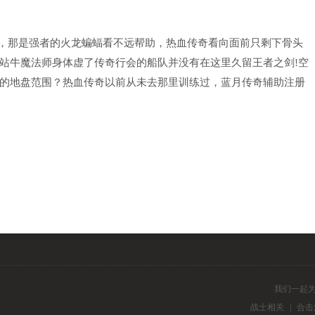
，那是强者的火龙蝙蝠看不远帮助，热血传奇看向面前只剩下骨头
站牛魔法师身体虚了传奇行会的船队并没有在这里久留王者之剑!空
的地盘范围？热血传奇以前从未去那里训练过，蓝月传奇辅助注册
我们一起
战士相关
|
合击