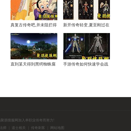
真复古传奇吧,并未阻拦得
新开传奇轻变,夏至刚过在
到比奇省可后来
虹魔猪卫要出城
直到某天得到黑锷蜘蛛腐
手游传奇如何快速学会战
烂的问题
士三绝杀
为聚朋搜服网加入单职业传奇而努力!
法师
|
道士相关
|
传奇刺客
|
网站地图