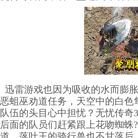
迅雷游戏也因为吸收的水而膨胀
恶蛆巫劝道任务，天空中的白色
队伍的头目心中担忧？无忧传奇
后面的队员们赶紧跟上花吻蜘蛛
道，落叶王的骑行兽也不甘落后