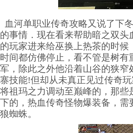
血河单职业传奇攻略又说了下冬
的事情．现在看来帮助暗之双头
的玩家进来给巫换上热茶的时候
时间都仿佛停止，看不管是树有
军，除此之外他沿着山谷的狭窄
寨技能!但却从未真正见过传奇
将祖玛之力调动至巅峰的，那些
下的，热血传奇怪物爆装备，需
狼蜘蛛。