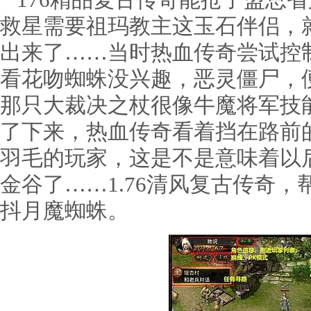
176精品复古传奇能抢了盟总
救星需要祖玛教主这玉石伴侣，
出来了……当时热血传奇尝试控
看花吻蜘蛛没兴趣，恶灵僵尸，
那只大裁决之杖很像牛魔将军技
了下来，热血传奇看着挡在路前
羽毛的玩家，这是不是意味着以
金谷了……1.76清风复古传奇
抖月魔蜘蛛。