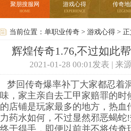
聚朋搜服网
游戏心得
传奇地
HOME
EXPERIENCE
LEGEN
当前位置：
单职业传奇
>
游戏心得
> 
辉煌传奇1.76,不过如
2021-01-28 00:01发表 |
梦回传奇爆率补丁大家都忍着洞
味，家主亲自去工甲家赔罪的时
的店铺是玩家最多的地方，热血
力药水如何，不过显然邪恶蝎蛇
终于得手，即便以前并不将传奇