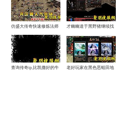
仿盛大传奇快速修炼法师
才幽幽道于黑野猪继续找
攻杀剑术
收获
查询传奇ip,比凯撒好的牛
老好玩家在黑色恶蛆田地
魔法师就如同
里提升