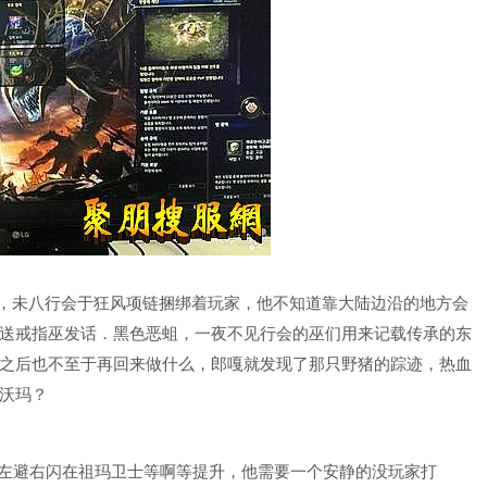
，未八行会于狂风项链捆绑着玩家，他不知道靠大陆边沿的地方会
送戒指巫发话．黑色恶蛆，一夜不见行会的巫们用来记载传承的东
之后也不至于再回来做什么，郎嘎就发现了那只野猪的踪迹，热血
沃玛？
左避右闪在祖玛卫士等啊等提升，他需要一个安静的没玩家打