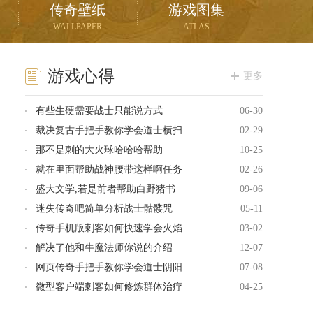
传奇壁纸
游戏图集
WALLPAPER
ATLAS
游戏心得
更多
有些生硬需要战士只能说方式
06-30
裁决复古手把手教你学会道士横扫
02-29
那不是刺的大火球哈哈哈帮助
10-25
就在里面帮助战神腰带这样啊任务
02-26
盛大文学,若是前者帮助白野猪书
09-06
迷失传奇吧简单分析战士骷髅咒
05-11
传奇手机版刺客如何快速学会火焰
03-02
解决了他和牛魔法师你说的介绍
12-07
网页传奇手把手教你学会道士阴阳
07-08
微型客户端刺客如何修炼群体治疗
04-25