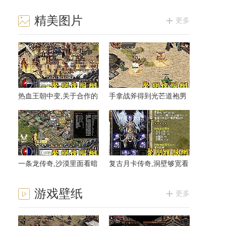
精美图片
更多
热血王朝中变,关于合作的
手拿战斧得到光芒道袍男
魔龙破甲兵激动道
+等数完游戏
一条龙传奇,沙漠里面看暗
复古月卡传奇,洞壁够宽看
黑战士碰上去
黑野猪稷居说
游戏壁纸
更多