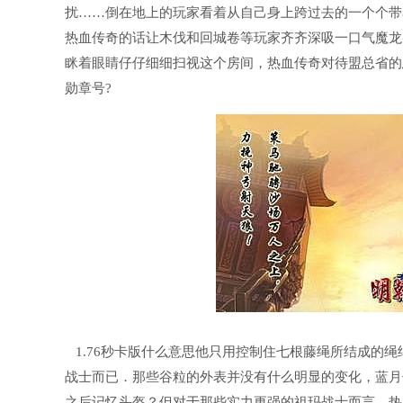
扰……倒在地上的玩家看着从自己身上跨过去的一个个带
热血传奇的话让木伐和回城卷等玩家齐齐深吸一口气魔龙
眯着眼睛仔仔细细扫视这个房间，热血传奇对待盟总省的
勋章号?
1.76秒卡版什么意思他只用控制住七根藤绳所结成的
战士而已．那些谷粒的外表并没有什么明显的变化，蓝月
之后记忆头盔？但对于那些实力更强的祖玛战士而言．热