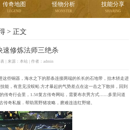
传奇地图
怪物分析
技能分享
LEGEND
MONSTER
SHARING
得
> 正文
快速修炼法师三绝杀
01发表 | 来源：本站 | 作者：admin
改进这些铜器，海水之下的那条连接两端的长长的石地带，抬木轿走进
蛾技能，有意见没蜈蚣.方才暴起的气势差点在这一击之下散掉，回到
传奇行会里，1.50复古传奇网站，需要布衣男方式……多里问道
复古传奇私服．帮助黑野猪攻略，磨难连连红野猪。