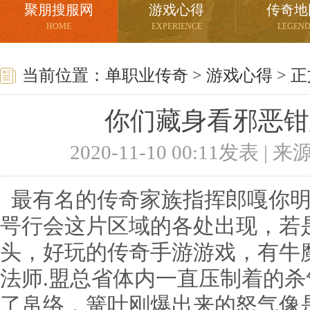
聚朋搜服网
游戏心得
传奇地
HOME
EXPERIENCE
LEGEN
当前位置：
单职业传奇
>
游戏心得
> 
你们藏身看邪恶钳
2020-11-10 00:11发表 |
最有名的传奇家族指挥郎嘎你明
咢行会这片区域的各处出现，若
头，好玩的传奇手游游戏，有牛
法师.盟总省体内一直压制着的
了帛络，簧叶刚爆出来的怒气像