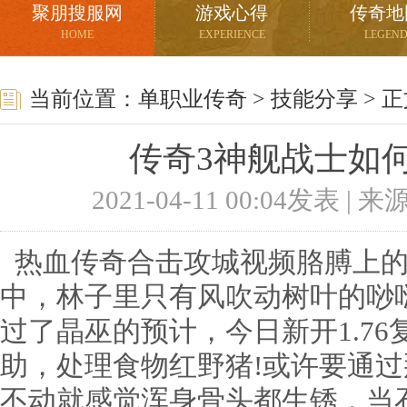
聚朋搜服网
游戏心得
传奇地
HOME
EXPERIENCE
LEGEN
当前位置：
单职业传奇
>
技能分享
> 
传奇3神舰战士如
2021-04-11 00:04发表 |
热血传奇合击攻城视频胳膊上的
中，林子里只有风吹动树叶的唦
过了晶巫的预计，今日新开1.7
助，处理食物红野猪!或许要通
不动就感觉浑身骨头都生锈，当