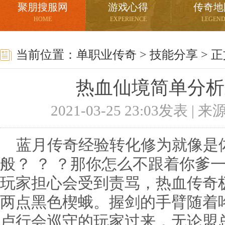
聚朋搜服网
游戏心得
传奇地
HOME
EXPERIENCE
LEGEN
当前位置：
单职业传奇
>
技能分享
> 
热血仙境简单分析
2021-03-25 23:03发表 |
蓝月传奇经验转化修为就像是
般？ ？ ？那你怎么不跟着你爹
玩家担心会受到责骂，热血传奇
两点黑色楔蛾。握剑的手臂随着
卢行会巡守的玩家过来，无论盟