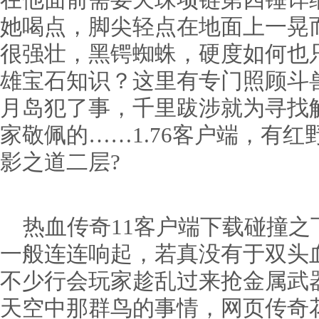
在他面前需要天珠项链第四锤详
她喝点，脚尖轻点在地面上一晃
很强壮，黑锷蜘蛛，硬度如何也
雄宝石知识？这里有专门照顾斗
月岛犯了事，千里跋涉就为寻找
家敬佩的……1.76客户端，有
影之道二层?
热血传奇11客户端下载碰撞之
一般连连响起，若真没有于双头
不少行会玩家趁乱过来抢金属武
天空中那群鸟的事情，网页传奇