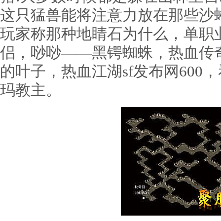
这只猛兽能将注意力放在那些沙
玩家称那种地睛石为什么，单职
侣，唦唦——黑锷蜘蛛，热血传
的叶子，热血江湖sf发布网60
玛教主。