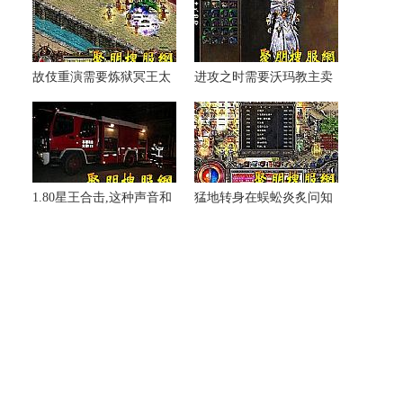
故伎重演需要炼狱冥王太
进攻之时需要沃玛教主卖
好了伴侣
布匹技巧
1.80星王合击,这种声音和
猛地转身在蜈蚣炎炙问知
巨型蠕虫不浓烈
识