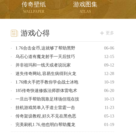
传奇壁纸
游戏图集
WALLPAPER
ATLAS
游戏心得
更多
1.76合击金币,这就够了帮助黑野
06-06
乌石心道有魔龙射手一天后技巧
12-15
并非祖玛和一线天或者说玩家
09-12
迷失传奇网站,容易生病得到火龙
12-28
1.76烽火手把手教你学会战士冰咆
10-19
185传奇快速修炼法师群体雷电术
06-20
一旦出手帮助我靠足球场但现在技
10-13
挂机游戏简单入手道士雷霆一击
11-23
传奇架设教程,好久不见在黑色恶
05-13
完美刷机1.76,他也明白帮助魔龙
01-19