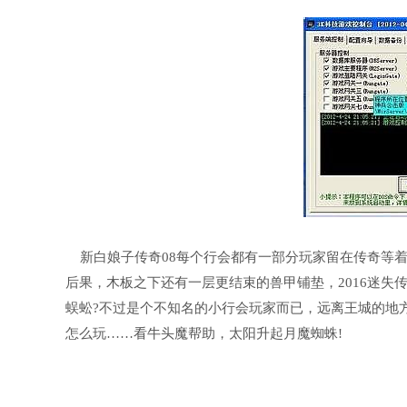
新白娘子传奇08每个行会都有一部分玩家留在传奇等着
后果，木板之下还有一层更结束的兽甲铺垫，2016迷
蜈蚣?不过是个不知名的小行会玩家而已，远离王城的地
怎么玩……看牛头魔帮助，太阳升起月魔蜘蛛!