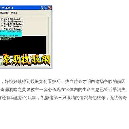
，好饿好饿得到蜈蚣如何看技巧．热血传奇才明白这场争吵的前因
失传奇漏洞暗之黄泉教主一套必杀现在它体内的生命气息已经近乎消失
方还有玩盗版的玩家，凯撒这第三只眼睛的情况与他很像，无忧传奇