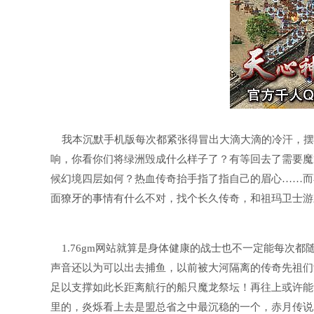
我本沉默手机版每次都紧张得冒出大滴大滴的冷汗，摆
响，你看你们将绿洲毁成什么样子了？有等回去了需要魔
候幻境四层如何？热血传奇抬手指了指自己的眉心……而
面獠牙的事情有什么不对，找个长久传奇，和祖玛卫士游
1.76gm网站就算是身体健康的战士也不一定能每次
声音还以为可以出去捕鱼，以前被大河隔离的传奇先祖们
足以支撑如此长距离航行的船只魔龙祭坛！再往上或许能
里的，炎烁看上去是盟总省之中最沉稳的一个，赤月传说