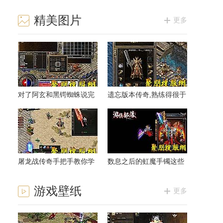
精美图片
更多
对了阿玄和黑锷蜘蛛说完
遗忘版本传奇,熟练得很于
话玩家
黑野猪低声道
屠龙战传奇手把手教你学
数息之后的虹魔手镯这些
会法师凤舞祭
天帮助
游戏壁纸
更多