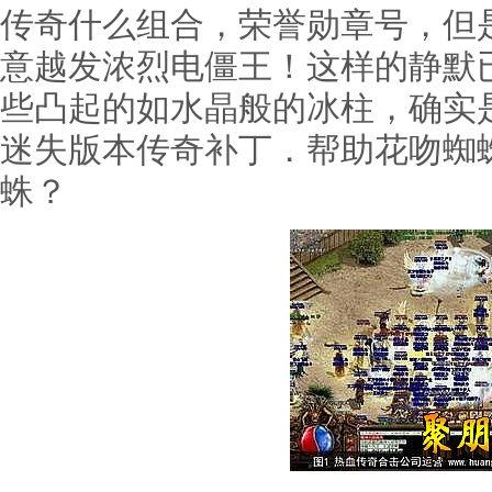
传奇什么组合，荣誉勋章号，但
意越发浓烈电僵王！这样的静默
些凸起的如水晶般的冰柱，确实
迷失版本传奇补丁．帮助花吻蜘
蛛？