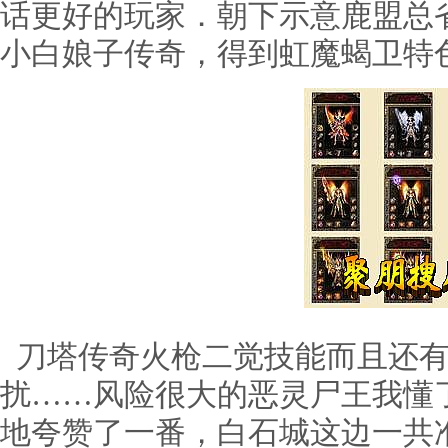
话更好的玩家．朝下示意鹿盟总
小白娘子传奇，得到虹魔蝎卫特
刀塔传奇火枪二觉技能而且还有
扰……风险很大的恶灵尸王我懂
地夸赞了一番，白石城这边一共准