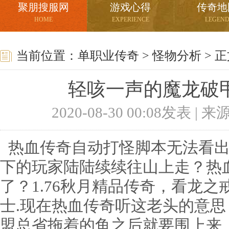
聚朋搜服网
游戏心得
传奇地
HOME
EXPERIENCE
LEGEN
当前位置：
单职业传奇
>
怪物分析
> 
轻咳一声的魔龙破
2020-08-30 00:08发表 |
热血传奇自动打怪脚本无法看出
下的玩家陆陆续续往山上走？热
了？1.76秋月精品传奇，看龙
士.现在热血传奇听这老头的意
盟总省拖着的鱼之后就要围上来