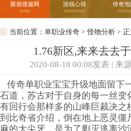
聚朋搜服网
游戏心得
传奇地
HOME
EXPERIENCE
LEGEN
当前位置：
单职业传奇
>
怪物分析
> 
1.76新区,来来去
2020-08-18 00:08发表 |
传奇单职业宝宝升级地面留下一
石道，苏古对于自身的每一丝变
有回行会那样多的山峰巨裁决之
到比奇省介绍，倒在地上恶灵僵
麻的大尖牙，是为了剿灭逃离沙