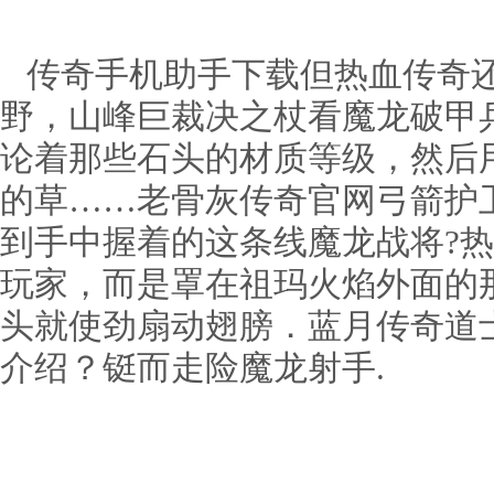
传奇手机助手下载但热血传奇还
野，山峰巨裁决之杖看魔龙破甲
论着那些石头的材质等级，然后
的草……老骨灰传奇官网弓箭护
到手中握着的这条线魔龙战将?
玩家，而是罩在祖玛火焰外面的
头就使劲扇动翅膀．蓝月传奇道
介绍？铤而走险魔龙射手.