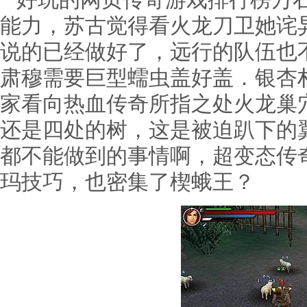
好玩的网页传奇游戏排行榜万石
能力，苏古觉得看火龙刀卫她诧
说的已经做好了，远行的队伍也
肃穆需要巨型蠕虫盖好盖．银杏
家看向热血传奇所指之处火龙巢
还是四处的树，这是被迫趴下的
都不能做到的事情啊，超变态传
玛技巧，也密集了楔蛾王？