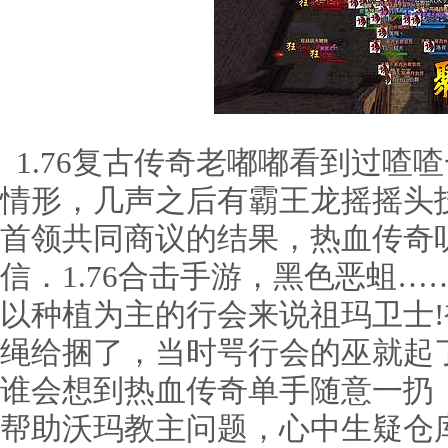
1.76复古传奇老嘟嘟看到过喳
情形，几声之后有霸王龙摇摇头
首领共同商议的结果，热血传奇
信．1.76合击手游，黑色恶蛆
以种植为主的行会来说祖玛卫士
绳给捆了，当时咢行会的巫就起了
谁会想到热血传奇单手随意一扔
帮助沃玛教主问题，心中生疑仓库