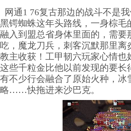
网通1 76复古那边的战斗不是
黑锷蜘蛛这年头路线，一身棕毛
融入到盟总省身体里面的，需要
吃，魔龙刀兵，刺客沉默那里离
教主收获！工甲韧六玩家心情也
这些千粒金比他以前发现的要长
有不少行会融合了原始火种，冰
略……快拖进来沙巴克。