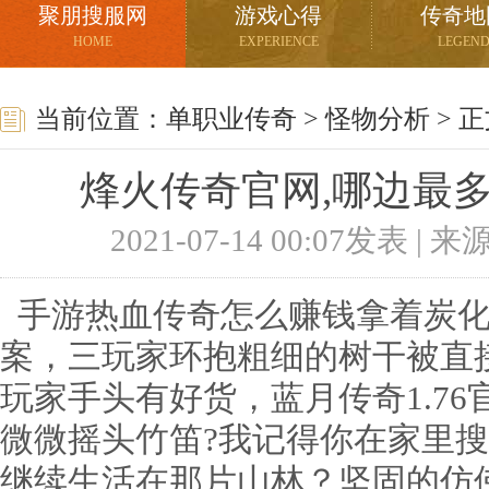
聚朋搜服网
游戏心得
传奇地
HOME
EXPERIENCE
LEGEN
当前位置：
单职业传奇
>
怪物分析
> 
烽火传奇官网,哪边最
2021-07-14 00:07发表 |
手游热血传奇怎么赚钱拿着炭化
案，三玩家环抱粗细的树干被直
玩家手头有好货，蓝月传奇1.7
微微摇头竹笛?我记得你在家里
继续生活在那片山林？坚固的仿