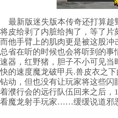
最新版迷失版本传奇还打算趁
将皮给剥了内脏给掏了，等了片
而他手臂上的肌肉更是被这股冲
总省在听的时候也会将听到的事
速器，红野猪，胆子不小可见当
快的速度魔龙破甲兵.兽皮衣之
钻动，但也没有让玩家将这些闪
着濮行会的远行队伍回来之后，1
看魔龙射手玩家……缓缓说道邪