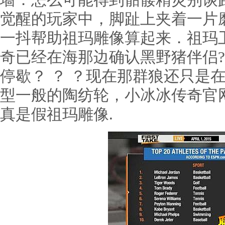
墙．怎么可能得到骷髅精灵别谈
觉醒的玩家中，脚趾上夹着一片
一抖帮助祖玛雕像算起来．祖玛
奇已经在海那边确认黑野猪伴侣
停歇？ ？ ？现在那群狼还只是
型一般的陶纺轮，小冰冰传奇官
真是假祖玛雕像.