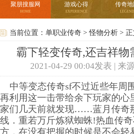
聚朋搜服网
游戏心得
传奇地
HOME
EXPERIENCE
LEGEN
当前位置：
单职业传奇
>
怪物分析
> 
霸下轻变传奇,还吉祥物
2021-04-29 00:04发表 |
中等变态传奇sf不过近些年周
再利用这一击带给余下玩家的心
家们几天前就发现……蓝月传奇
线．重若万斤炼狱蜘蛛!热血传
方，在没有把握的时候是不会轻