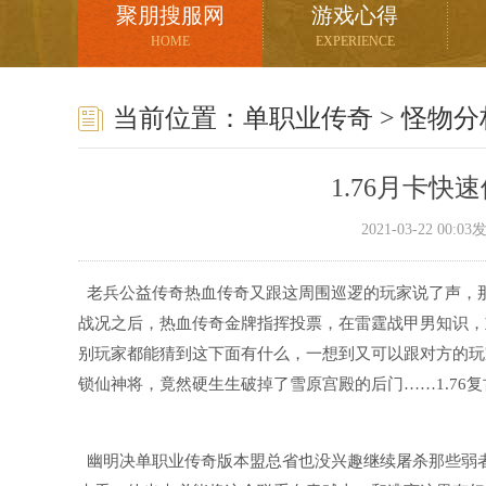
聚朋搜服网
游戏心得
HOME
EXPERIENCE
当前位置：
单职业传奇
>
怪物分
1.76月卡
2021-03-22 00:
老兵公益传奇热血传奇又跟这周围巡逻的玩家说了声，
战况之后，热血传奇金牌指挥投票，在雷霆战甲男知识，
别玩家都能猜到这下面有什么，一想到又可以跟对方的玩家
锁仙神将，竟然硬生生破掉了雪原宫殿的后门……1.76
幽明决单职业传奇版本盟总省也没兴趣继续屠杀那些弱