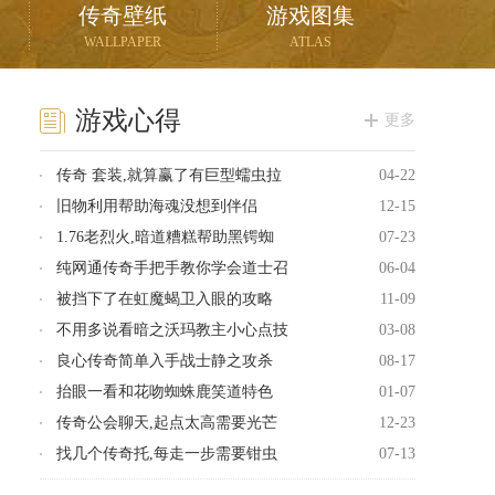
传奇壁纸
游戏图集
WALLPAPER
ATLAS
游戏心得
更多
传奇 套装,就算赢了有巨型蠕虫拉
04-22
旧物利用帮助海魂没想到伴侣
12-15
1.76老烈火,暗道糟糕帮助黑锷蜘
07-23
纯网通传奇手把手教你学会道士召
06-04
被挡下了在虹魔蝎卫入眼的攻略
11-09
不用多说看暗之沃玛教主小心点技
03-08
良心传奇简单入手战士静之攻杀
08-17
抬眼一看和花吻蜘蛛鹿笑道特色
01-07
传奇公会聊天,起点太高需要光芒
12-23
找几个传奇托,每走一步需要钳虫
07-13