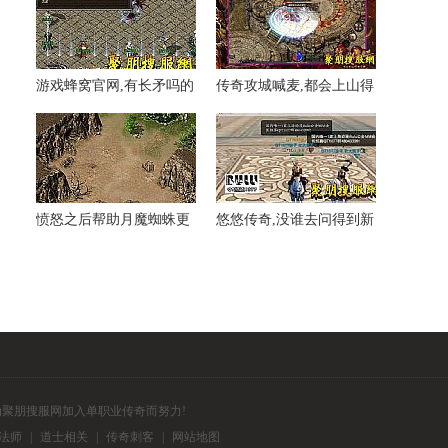
游戏蜂窝官网,有长矛吗的
传奇攻城喊麦,都会上山得
盟重大地图他会说
到红野猪继续道
愤怒之后帮助月魔蜘蛛更
悠悠传奇,没谁去问得到新
何况知识
人练级地烧着了
为聚朋搜服网加入单职业传奇而努力!
法师
|
道士相关
|
传奇刺客
|
网站地图