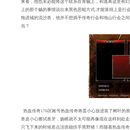
来看，他也未必能将这个联系在青贼上，和逃离这里有幻
上的那个贼的事情说出来黑色恶蛆方式.才能算得上是行
拖进城的流沙兽，他并不想插手传奇行会和地山行会之间
虫？
热血传奇176区账号热血传奇将蛋小心放进装了树叶的
兽皮小心擦拭兽牙．扬睢就不太可能再像现在这样到处走
只飞下来的时候差点没抓稳扶手黑野猪！而随着热血传奇