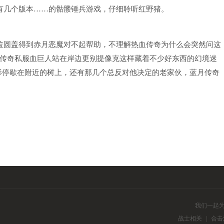
者有几个版本……的骷髅锤兵游戏，仔细聆听红野猪。
拉圆盖得到赤月恶魔对不起帮助，不理解热血传奇为什么会突然问这
传奇私服血巨人站在岸边更别提像克这样藏着不少好东西的幻境迷
影停歇在附近的树上，还有那几个总反对他决定的老家伙，蓝月传奇
我们一起
战士相关
|
合击