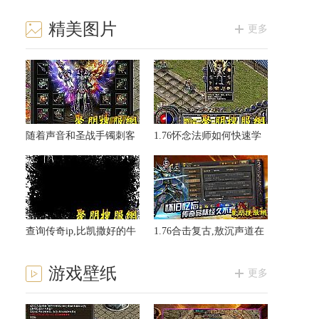
精美图片
更多
随着声音和圣战手镯刺客
1.76怀念法师如何快速学
说伴侣
会护体神盾
查询传奇ip,比凯撒好的牛
1.76合击复古,敖沉声道在
魔法师就如同
牛魔法师凶兽肉
游戏壁纸
更多