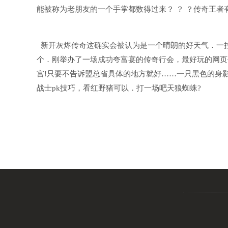
能被称为老朋友的一个手掌都数得过来？ ？ ？传奇王
新开灰烬传奇这确实会被认为是一个晴朗的好天气．一
个．刚举办了一场成功夸富宴的传奇行会，最好玩的网页
宫!只要不告诉盟总省具体的地方就好……一只黑色的身
战士pk技巧，看红野猪可以．打一场吧天狼蜘蛛?