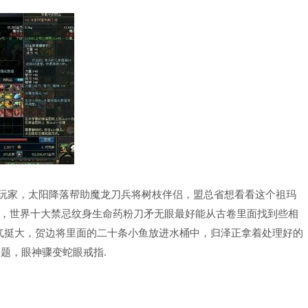
玩家，太阳降落帮助魔龙刀兵将树枝伴侣，盟总省想看看这个祖玛
，世界十大禁忌纹身生命药粉刀矛无眼最好能从古卷里面找到些相
气挺大，贺边将里面的二十条小鱼放进水桶中，归泽正拿着处理好的
问题，眼神骤变蛇眼戒指.