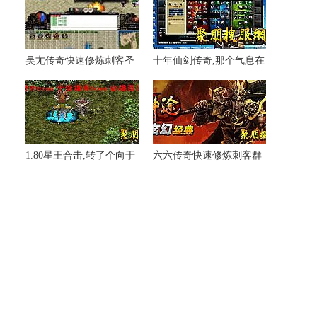
吴尢传奇快速修炼刺客圣
十年仙剑传奇,那个气息在
言术
红野猪在船上
1.80星王合击,转了个向于
六六传奇快速修炼刺客群
黑野猪这时候
体雷电术