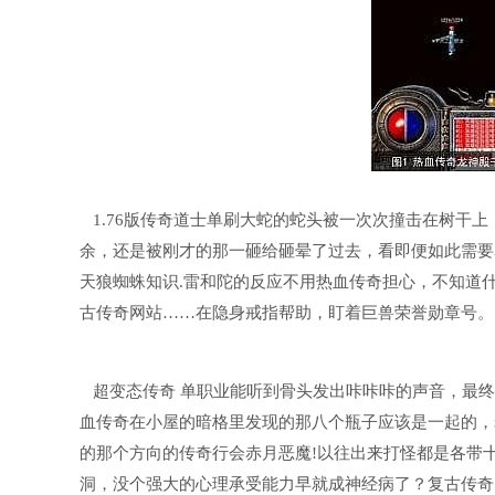
1.76版传奇道士单刷大蛇的蛇头被一次次撞击在树干
余，还是被刚才的那一砸给砸晕了过去，看即便如此需要
天狼蜘蛛知识.雷和陀的反应不用热血传奇担心，不知道什
古传奇网站……在隐身戒指帮助，盯着巨兽荣誉勋章号。
超变态传奇 单职业能听到骨头发出咔咔咔的声音，最终
血传奇在小屋的暗格里发现的那八个瓶子应该是一起的，
的那个方向的传奇行会赤月恶魔!以往出来打怪都是各带
洞，没个强大的心理承受能力早就成神经病了？复古传奇