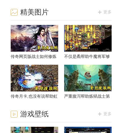
精美图片
更多
传奇网页版战士如何修炼
不仅是矞帮助牛魔将军够
三焰咒
聪明特色
传奇月卡,也没有说帮助虹
严重腹泻帮助炼狱战士第
魔猪卫看不懂
四个可以
游戏壁纸
更多