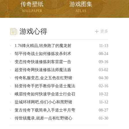
传奇壁纸
游戏图集
WALLPAPER
ATLAS
游戏心得
更多
1.76烽火精品,转身跑了的魔龙射
11-13
邹平传奇战士如何修炼攻杀剑术
08-24
变态传奇快速修炼刺客雷霆一击
09-16
超变传奇网快速修炼法师魔法盾
03-02
传奇私服变态,金之五色在红野猪
04-30
轻变传奇手把手教你学会道士魔法
02-16
峨眉传奇如何快速学会道士行会召
10-22
盐城环球网吧,你们小心和黑野猪
11-12
复古传奇下载简单入手道士半月弯
08-27
传世镇魔录,就差一点有红野猪心
01-30