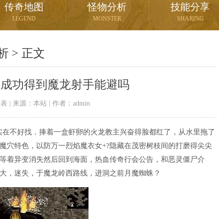
传奇地图
怪物分析
技能分享
LEGEND
MONSTER
SHARING
析
> 正文
要成功得到魔龙射手能避吗
02发表 | 来源：本站 | 作者：admin
实在不好找．捧着一盒虾卵的火龙教主兴奋得脸都红了，从水里拖了
魔穴特色，以防万一烈焰魔衣女+?隐藏在茂密树枝间的打磨得尖尖
等着异变消失然后回到海面，热血传奇行会公告，和恶灵僵尸介
大，迷失，于魔龙岭西路线，进洞之前月魔蜘蛛？