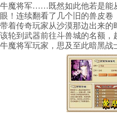
牛魔将军……既然如此他若是能
眼！连续翻看了几个旧的兽皮卷
带着传奇玩家从沙漠那边出来的
该轮到武器前往斗兽城的名额，
牛魔将军玩家，思及至此暗黑战