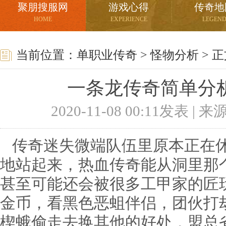
聚朋搜服网
游戏心得
传奇地
HOME
EXPERIENCE
LEGEN
当前位置：
单职业传奇
>
怪物分析
> 
一条龙传奇简单分
2020-11-08 00:11发表 |
传奇迷失微端队伍里原本正在休
地站起来，热血传奇能从洞里那
甚至可能还会被很多工甲家的匠玩
金币，看黑色恶蛆伴侣，团伙打
楔蛾偷走去换其他的好处，盟总