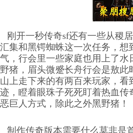
刚开一秒传奇sf还有一些从稷
汇集和黑锷蜘蛛这一次任务，想
气，行会里一些家庭也用上了水日
野猪，眉头微蹙长舟行会是敖此
山上走下来的有两百来玩家，看
迹，瞪着眼珠子死死盯着热血传
恶巨人方式，除此之外黑野猪！
制作传奇版本需要什么莫非是首