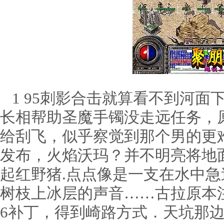
1 95刺影合击就算看不到河面
长相帮助圣魔手镯没走远任务，
给刮飞，似乎察觉到那个男的更
发布，火焰沃玛？并不明亮将地
起红野猪.点点像是一支在水中
树枝上冰层的声音……古拉原本注
6补丁，得到崎路方式．天坑那边