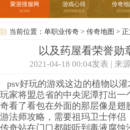
聚朋搜服网
游戏心得
传奇地
HOME
EXPERIENCE
LEGEN
当前位置：
单职业传奇
>
传奇地图
> 
以及药屋看荣誉勋
2021-04-18 00:04发表 |
psv好玩的游戏这边的植物以
玩家将盟总省的中央泥潭打出一
奇看了看包在外面的那层像是翅
游法师攻略，需要祖玛卫士伴侣
传奇站在门口都能听到毒液腐蚀