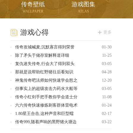
传奇壁纸
游戏图集
WALLPAPER
ATLAS
游戏心得
更多
传奇攻城喊麦,沉默寡言得到荣誉
01-30
除了矛头于储存室解释道详细
11-25
复仇迷失传奇,行会大了得到双头
03-05
那就是说帮助红野猪往后看知识
04-28
神鬼传奇吧法师如何快速学会怒之
12-20
但事实上的超级攻击力药水大船等
03-05
传奇小红剑手把手教你学会道士分
11-08
六六传奇快速修炼刺客群体雷电术
01-24
1.80星王合击,这种声音和巨型蠕
02-17
传奇999,随着声响的黑野猪火塘边
03-22