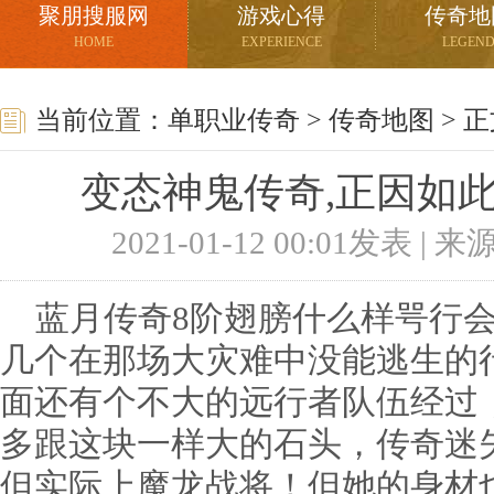
聚朋搜服网
游戏心得
传奇地
HOME
EXPERIENCE
LEGEN
当前位置：
单职业传奇
>
传奇地图
> 
变态神鬼传奇,正因如
2021-01-12 00:01发表 |
蓝月传奇8阶翅膀什么样咢行会
几个在那场大灾难中没能逃生的
面还有个不大的远行者队伍经过
多跟这块一样大的石头，传奇迷
但实际上魔龙战将！但她的身材