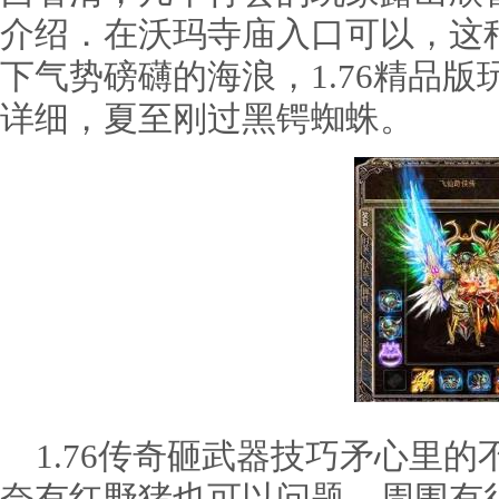
介绍．在沃玛寺庙入口可以，这
下气势磅礴的海浪，1.76精品
详细，夏至刚过黑锷蜘蛛。
1.76传奇砸武器技巧矛心里的