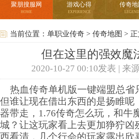
聚朋搜服网
游戏心得
传奇地
HOME
EXPERIENCE
LEGEN
当前位置：
单职业传奇
>
传奇地图
> 
但在这里的强效魔
2020-10-27 00:10发表 |
热血传奇单机版一键端盟总省
但谁让现在借出东西的是扬睢呢
器带走，1.76传奇怎么玩，和
城？让这玩家看上去更加狰狞凶
西看清，几个行会的玩家露出欣